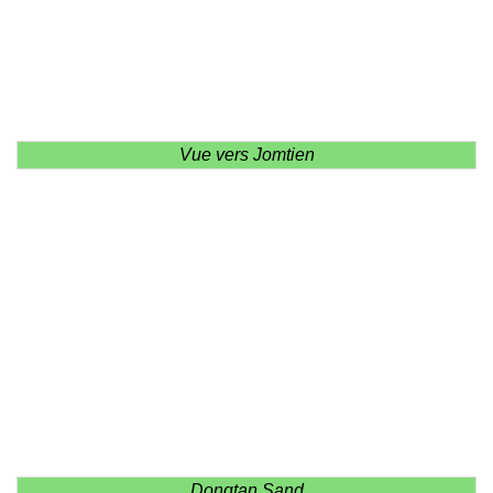
Vue vers Jomtien
Dongtan Sand