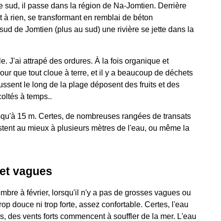
e sud, il passe dans la région de Na-Jomtien. Derrière
t à rien, se transformant en remblai de béton
sud de Jomtien (plus au sud) une rivière se jette dans la
e. J'ai attrapé des ordures. À la fois organique et
pour que tout cloue à terre, et il y a beaucoup de déchets
ussent le long de la plage déposent des fruits et des
coltés à temps..
usqu'à 15 m. Certes, de nombreuses rangées de transats
estent au mieux à plusieurs mètres de l'eau, ou même la
 et vagues
bre à février, lorsqu'il n'y a pas de grosses vagues ou
rop douce ni trop forte, assez confortable. Certes, l'eau
rs, des vents forts commencent à souffler de la mer. L'eau