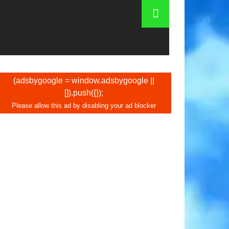
(adsbygoogle = window.adsbygoogle ||
[]).push({});