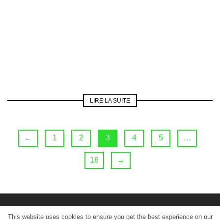
LIRE LA SUITE
←
1
2
3
4
5
…
16
→
This website uses cookies to ensure you get the best experience on our