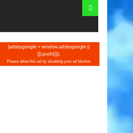
photo. Carte du métro de Mexico
(adsbygoogle = window.adsbygoogle ||
[]).push({});