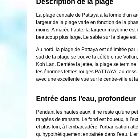
Description de la plage
La plage centrale de Pattaya a la forme d'un a
largeur de la plage varie en fonction de la phase
moins. A marée haute, la largeur moyenne est 
beaucoup plus large. Le sable sur la plage est 
Au nord, la plage de Pattaya est délimitée pa
sud de la plage se trouve la célèbre rue Volkin,
Koh Lan. Derrière la jetée, la plage se termine
les énormes lettres rouges PATTAYA, au-dessus 
avec une excellente vue sur le centre-ville et l
Entrée dans l'eau, profondeur
Pendant les hautes eaux, il ne reste qu'une pet
rangées de transats. Le fond est boueux, à l'ex
et plus loin, à l'embarcadère, l'urbanisation atte
qu'hypothétiquement entraînée dans l'eau. L'en