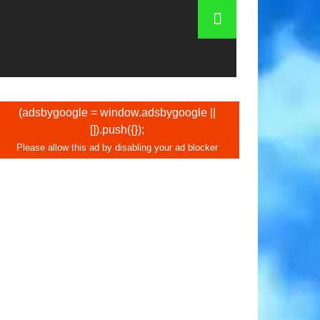
(adsbygoogle = window.adsbygoogle ||
[]).push({});