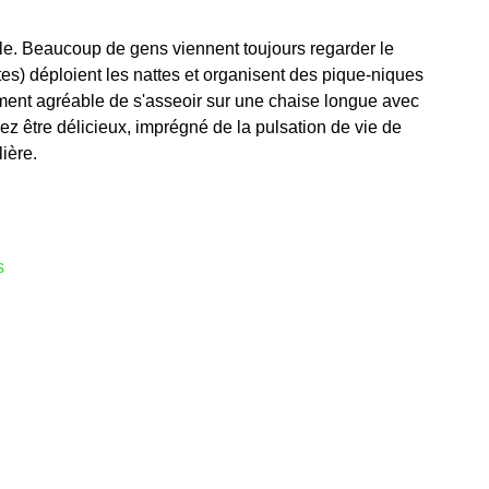
ule. Beaucoup de gens viennent toujours regarder le
stes) déploient les nattes et organisent des pique-niques
alement agréable de s'asseoir sur une chaise longue avec
z être délicieux, imprégné de la pulsation de vie de
lière.
s