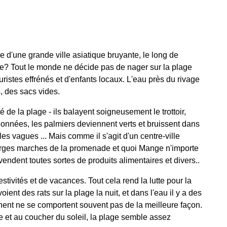
 d'une grande ville asiatique bruyante, le long de
ntée? Tout le monde ne décide pas de nager sur la plage
ouristes effrénés et d'enfants locaux. L'eau près du rivage
s, des sacs vides.
té de la plage - ils balayent soigneusement le trottoir,
onnées, les palmiers deviennent verts et bruissent dans
s vagues ... Mais comme il s'agit d'un centre-ville
 larges marches de la promenade et quoi Mange n'importe
s vendent toutes sortes de produits alimentaires et divers..
stivités et de vacances. Tout cela rend la lutte pour la
ient des rats sur la plage la nuit, et dans l'eau il y a des
richent ne se comportent souvent pas de la meilleure façon.
e et au coucher du soleil, la plage semble assez