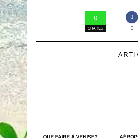
0
0
SHARES
ARTI
QUE FAIRE À VENISE?
AÉROPO