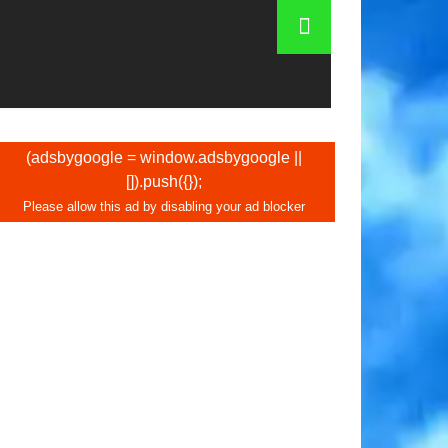
enise
(adsbygoogle = window.adsbygoogle ||
[]).push({});