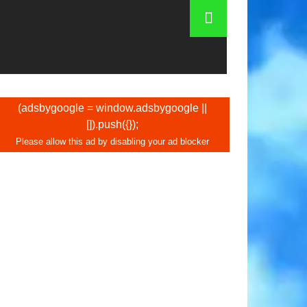
 An à Rome (Italie) 2016
(adsbygoogle = window.adsbygoogle ||
[]).push({});