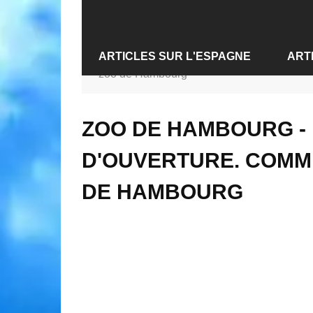
ARTICLES SUR L'ESPAGNE
ART
Accueil
›
Articles sur l'Allemagne
›
zoo de Hambourg
ARTICLES SUR ALICANTE
ARTI
ARTICLES SUR BARCELONE
ARTIC
ZOO DE HAMBOURG - 
ARTICLES SUR MADRID
ARTIC
D'OUVERTURE. COMM
ARTICLES SUR SÉVILLE
ARTIC
DE HAMBOURG
ARTICLES SUR VALENCE
ARTIC
ARTI
ARTIC