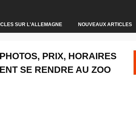
ICLES SUR L'ALLEMAGNE
NOUVEAUX ARTICLES
Articles sur Hambourg
›
Zoo de Hambourg - photos, prix, hor
CLES SUR BADEN-BADEN
LES SUR BERLIN
PHOTOS, PRIX, HORAIRES
LES SUR COLOGNE
ENT SE RENDRE AU ZOO
LES SUR DRESDE
LES SUR FRANCFORT
CLES SUR HAMBOURG
LES SUR MUNICH