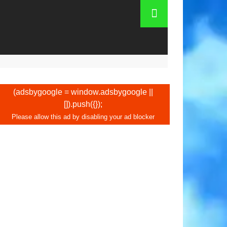
aires d'ouverture. Comment se rendre au
(adsbygoogle = window.adsbygoogle ||
[]).push({});