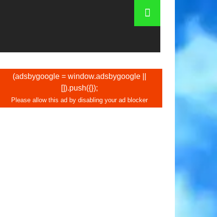
 de Cologne - souvenirs, cadeaux
(adsbygoogle = window.adsbygoogle ||
[]).push({});