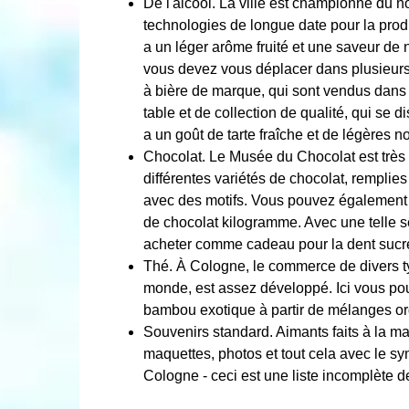
De l'alcool. La ville est championne du 
technologies de longue date pour la prod
a un léger arôme fruité et une saveur de n
vous devez vous déplacer dans plusieurs
à bière de marque, qui sont vendus dans 
table et de collection de qualité, qui se 
a un goût de tarte fraîche et de légères no
Chocolat. Le Musée du Chocolat est très 
différentes variétés de chocolat, remplies
avec des motifs. Vous pouvez également
de chocolat kilogramme. Avec une telle 
acheter comme cadeau pour la dent sucr
Thé. À Cologne, le commerce de divers typ
monde, est assez développé. Ici vous pouv
bambou exotique à partir de mélanges or
Souvenirs standard. Aimants faits à la main
maquettes, photos et tout cela avec le sy
Cologne - ceci est une liste incomplète d