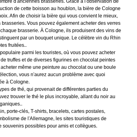
nombre d'anciennes brasseries. Grâce à l'observation de
uction de cette boisson au houblon, la bière de Cologne
oix. Afin de choisir la bière qui vous convient le mieux,
 brasseries. Vous pouvez également acheter des verres
chaque brasserie. À Cologne, ils produisent des vins de
distinguent par un bouquet unique. Le célèbre vin du Rhin
tes fruitées..
populaire parmi les touristes, où vous pouvez acheter
 de truffes et de diverses figurines en chocolat peintes
 acheter même une peinture au chocolat ou une boule
sélection, vous n'aurez aucun problème avec quoi
ée à Cologne.
es de thé, qui provenait de différentes parties du
ez trouver le thé le plus incroyable, allant du noir au
ganiques..
, porte-clés, T-shirts, bracelets, cartes postales,
mbolisme de l'Allemagne, les sites touristiques de
e souvenirs possibles pour amis et collègues.